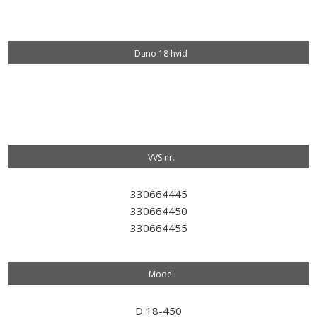
Dano 18 hvid
VVS nr.​
330664445
330664450
330664455
Model​
D 18-450