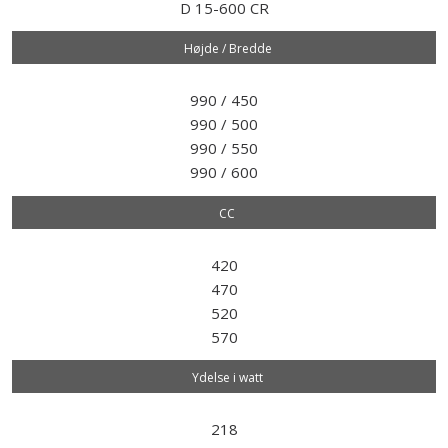
D 15-600 CR
Højde / Bredde
990 / 450
990 / 500
990 / 550
990 / 600
CC
420
470
520
570
Ydelse i watt
218