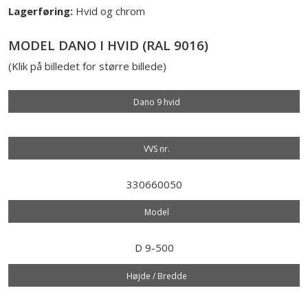
Lagerføring:
Hvid og chrom
​MODEL DANO I HVID (RAL 9016)
(Klik på billedet for større billede)
Dano 9 hvid
VVS nr.​
330660050
Model​
D 9-500
Højde / Bredde