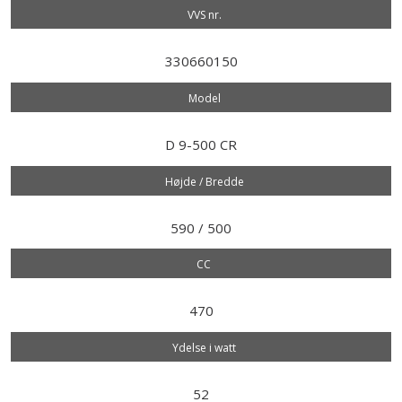
VVS nr.​
330660150
Model​
D 9-500 CR
Højde / Bredde
590 / 500
CC
470
Ydelse i watt
52