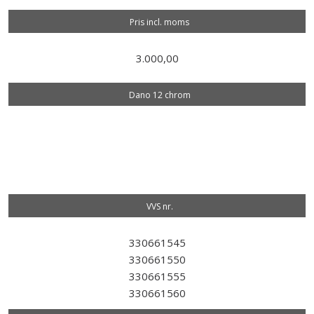
Pris incl. moms
3.000,00
Dano 12 chrom
VVS nr.​
330661545
330661550
330661555
330661560