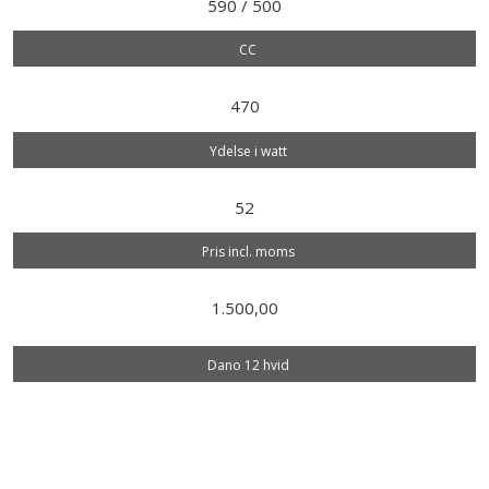
590 / 500
CC
470
Ydelse i watt
52
Pris incl. moms
1.500,00
Dano 12 hvid