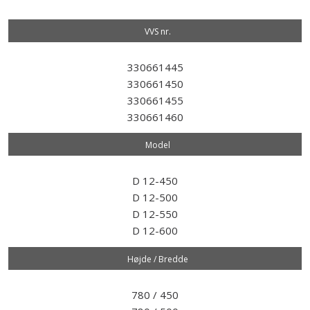
VVS nr.​
330661445
330661450
330661455
330661460
Model​
D 12-450
D 12-500
D 12-550
D 12-600
Højde / Bredde
780 / 450