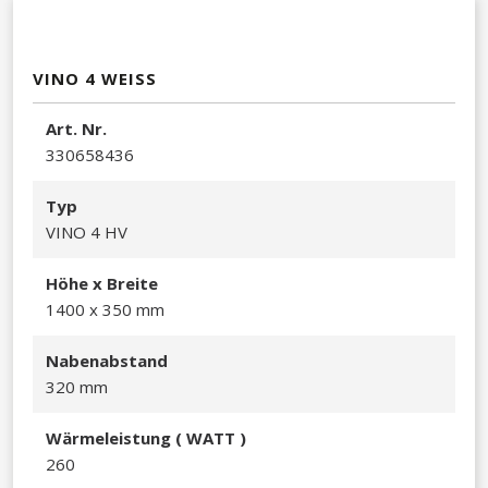
VINO 4 WEISS
A​rt. Nr.
330658436​
Typ
VINO 4 HV​
Hö​he x Breite
1400 x 350 mm​​
Nabenabstand
320 mm
Wä​rmeleistu
ng ( WATT )
260