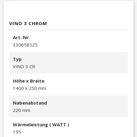
VINO 3 CHROM
A​rt. Nr.
330658525​
Typ
VINO 3 CR​
Hö​he x Breite
1400 x 250 mm​​
Nabenabstand
220 mm
Wä​rmeleistu
ng ( WATT )
195