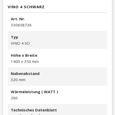
VINO 4 SCHWARZ
A​rt. Nr.
330658736​
Typ
VINO 4 SO​
Hö​he x Breite
1400 x 350 mm​​
Nabenabstand
320 mm
Wä​rmeleistu
ng ( WATT )
260
Technisches Datenblatt