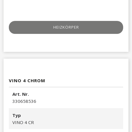
HEIZKÖRPER
VINO 4 CHROM
A​rt. Nr.
330658536​
Typ
VINO 4 CR​