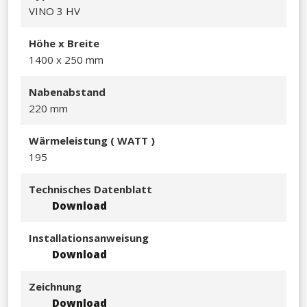
VINO 3 HV​
Hö​he x Breite
1400 x 250 mm​​
Nabenabstand
220 mm
Wä​rmeleistu
ng ( WATT )
195
Technisches Datenblatt
Download
Installationsanweisung
Download
Zeichnung
Download