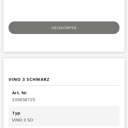
HEIZKÖRPER
VINO 3 SCHWARZ
A​rt. Nr.
330658725​
Typ
VINO 3 SO​