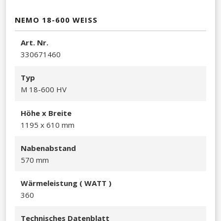
NEMO 18-600 WEISS
Art. Nr.
330671460
Typ
M 18-600 HV
Höhe x Breite
1195 x 610 mm​
Nabenabstand
570 mm
Wärmeleistu
ng ( WATT )
360​
Technisches Datenblatt