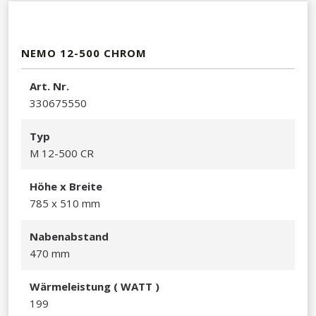
NEMO 12-500 CHROM
Art. Nr.
330675550​
Typ
M 12-500 CR
Höhe x Breite
785 x 510 mm​
Nabenabstand
470 mm
Wärmeleistu
ng ( WATT )
199​