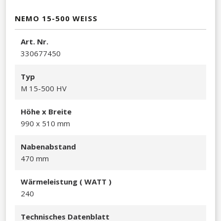
NEMO 15-500 WEISS
Art. Nr.
330677450​
Typ
M 15-500 HV
Höhe x Breite
990 x 510 mm​
Nabenabstand
470 mm
Wärmeleistu
ng ( WATT )
240​
Technisches Datenblatt