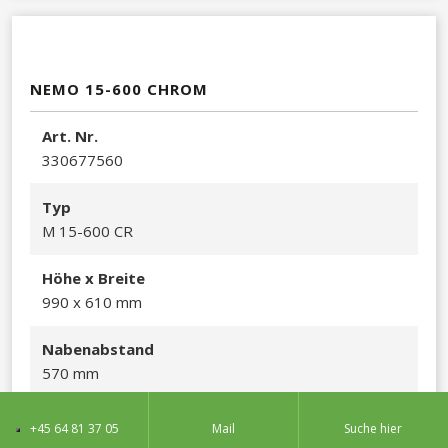
NEMO 15-600 CHROM
Art. Nr.
330677560​
Typ
M 15-600 CR
Höhe x Breite
990 x 610 mm​
Nabenabstand
570 mm
Wärmeleistu
ng ( WATT )
+45 64 81 37 05
Mail
Suche hier
288​